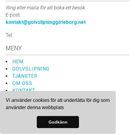
Ring eller maila för att boka ett besök.
E-post:
kontakt@golvslipninggöteborg.net
Tel:
MENY
HEM
GOLVSLIPNING
TJÄNSTER
OM OSS
KONTAKT
Vi använder cookies för att underlätta för dig som
använder denna webbplats
Site & SEO
©2026
Godkänn